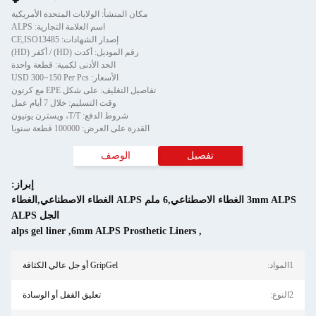
مكان المنشأ: الولايات المتحدة الأمريكية
اسم العلامة التجارية: ALPS
إصدار الشهادات: CE,ISO13485
رقم الموديل: أكدت (HD) / أكفر (HD)
الحد الأدنى لكمية: قطعة واحدة
الأسعار: USD 300~150 Per Pcs
تفاصيل التغليف: على شكل EPE مع كرتون
وقت التسليم: خلال 7 أيام عمل
شروط الدفع: T/T، ويسترن يونيون
القدرة على العرض: 100000 قطعة سنويا
تفصيل
الوصف
إبراز:
3mm ALPS الغطاء الاصطناعي,6 ملم ALPS الغطاء الاصطناعي,الغطاء
الجل ALPS
alps gel liner
,
6mm ALPS Prosthetic Liners
,
1المواد:
GripGel أو جل عالي الكثافة
2النوع:
تعليق القفل أو الوسادة