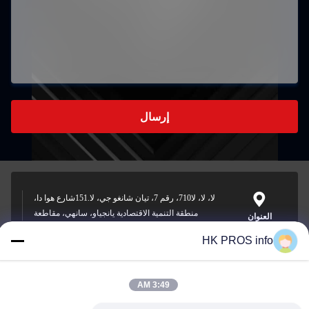
إرسال
لا، لا، لا710، رقم 7، تيان شانغو جي، لا.151شارع هوا دا،
منطقة التنمية الاقتصادية يانجياو، سانهي، مقاطعة
العنوان
HK PROS info
3:49 AM
info@chppros.com
البريد
الإلكتروني