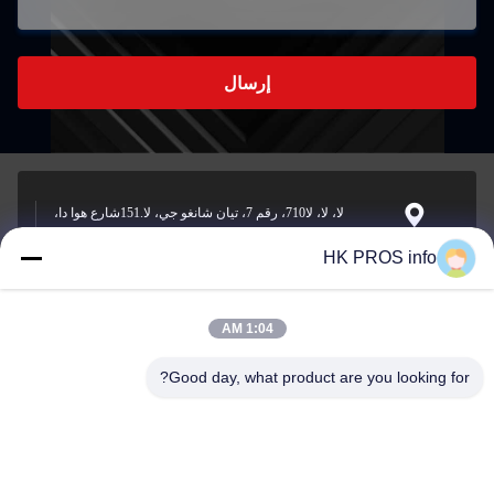
إرسال
لا، لا، لا710، رقم 7، تيان شانغو جي، لا.151شارع هوا دا،
منطقة التنمية الاقتصادية يانجياو، سانهي، مقاطعة
العنوان
HK PROS info
1:04 AM
info@chppros.com
البريد
Good day, what product are you looking for?
الإلكتروني