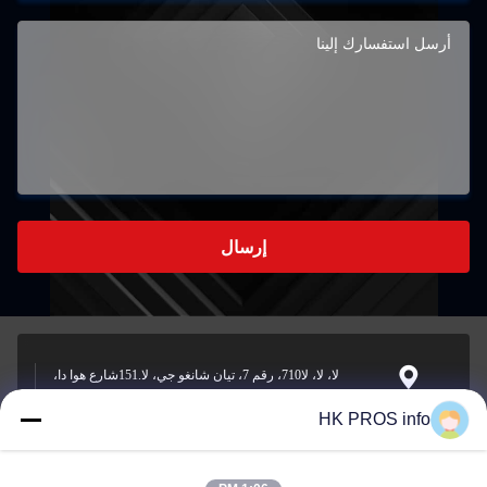
إرسال
لا، لا، لا710، رقم 7، تيان شانغو جي، لا.151شارع هوا دا،
منطقة التنمية الاقتصادية يانجياو، سانهي، مقاطعة
العنوان
HK PROS info