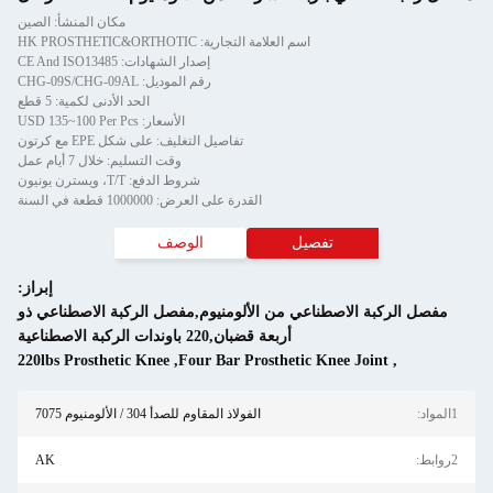
مكان المنشأ: الصين
اسم العلامة التجارية: HK PROSTHETIC&ORTHOTIC
إصدار الشهادات: CE And ISO13485
رقم الموديل: CHG-09S/CHG-09AL
الحد الأدنى لكمية: 5 قطع
الأسعار: USD 135~100 Per Pcs
تفاصيل التغليف: على شكل EPE مع كرتون
وقت التسليم: خلال 7 أيام عمل
شروط الدفع: T/T، ويسترن يونيون
القدرة على العرض: 1000000 قطعة في السنة
صيل
الوصف
إبراز:
عي من الألومنيوم,مفصل الركبة الاصطناعي ذو
أربعة قضبان,220 باوندات الركبة الاصطناعية
220lbs Prosthetic Knee
,
Four Bar Prosthetic
الفولاذ المقاوم للصدأ 304 / الألومنيوم 7075
AK