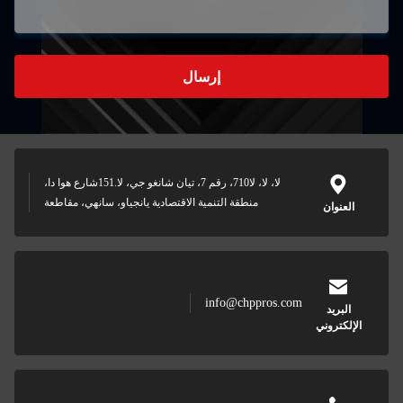
إرسال
لا، لا، لا710، رقم 7، تيان شانغو جي، لا.151شارع هوا دا،
منطقة التنمية الاقتصادية يانجياو، سانهي، مقاطعة
info@chpp