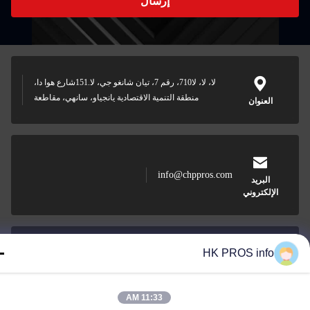
إرسال
لا، لا، لا710، رقم 7، تيان شانغو جي، لا.151شارع هوا دا،
منطقة التنمية الاقتصادية يانجياو، سانهي، مقاطعة
العنوان
info@chppros.com
البريد
الإلكتروني
HK PROS info
0086-10-56955594
الهاتف
11:33 AM