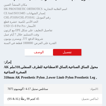
مكان المنشأ: الصين
اسم العلامة التجارية: HK PROSTHETIC ORTHOTICS
إصدار الشهادات: CE And ISO13485
رقم الموديل: CHL-P310S/CHL-P310AL
الحد الأدنى لكمية: عشرة قطع
الأسعار: USD 15~8 Per Pcs
تفاصيل التغليف: على شكل EPE مع كرتون
وقت التسليم: خلال 7 أيام عمل
شروط الدفع: T/T، ويسترن يونيون
القدرة على العرض: 1000000 قطعة في السنة
تفصيل
الوصف
إبراز:
محول الساق الصناعية,الساق الاصطناعية للطرف السفلي,310ملم AK
الصخرة الصناعية
310mm AK Prosthetic Pylon
,
Lower Limb Pylon Prosthetic Leg
,
1المواد:
ستانلس ستيل 17-4 / ألومنيوم 7075
2ماكس تحميل:
45 كجم 99 رطلًا (SS & AL)