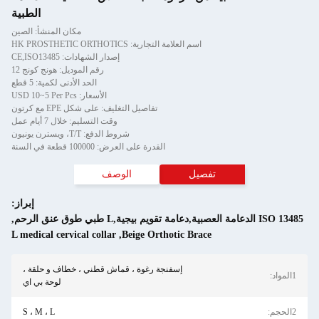
الطبية
مكان المنشأ: الصين
اسم العلامة التجارية: HK PROSTHETIC ORTHOTICS
إصدار الشهادات: CE,ISO13485
رقم الموديل: هونج كونج 12
الحد الأدنى لكمية: 5 قطع
الأسعار: USD 10~5 Per Pcs
تفاصيل التغليف: على شكل EPE مع كرتون
وقت التسليم: خلال 7 أيام عمل
شروط الدفع: T/T، ويسترن يونيون
القدرة على العرض: 100000 قطعة في السنة
تفصيل
الوصف
إبراز:
ISO 13485 الدعامة العصبية,دعامة تقويم بيجية,L طبي طوق عنق الرحم
,
L medical cervical collar
,
Beige Orthotic Brace
إسفنجة رغوة ، قماش قطني ، خطاف و حلقة ،
1المواد:
لوحة بي اي
2الحجم:
S ، M ، L