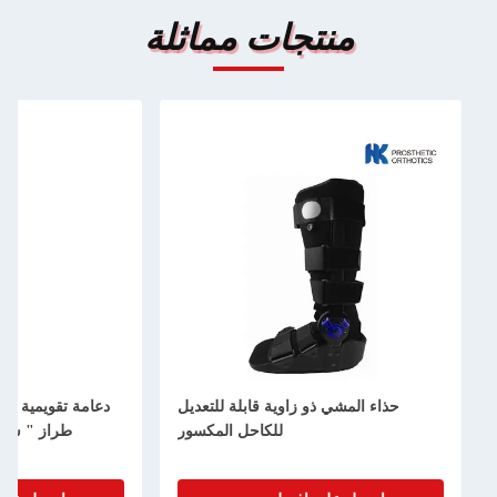
منتجات مماثلة
حذاء المشي ذو زاوية قابلة للتعديل
دعامة تقويمية سو
للكاحل المكسور
طراز " سي 