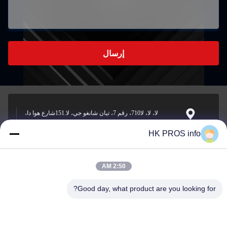
إرسال
لا، لا، لا710، رقم 7، تيان شانغو جي، لا.151شارع هوا دا،
منطقة التنمية الاقتصادية يانجياو، سانهي، مقاطعة
العنوان
HK PROS info
2:50 AM
info@chppros.com
البريد
Good day, what product are you looking for?
الإلكتروني