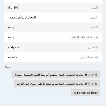
3الوزن:
100 غرام
4اللون:
البيج أو لون آخر مخصص
5العينة:
متاحة
6صناعة المعدات الأولية:
متاحة
7الضمان:
سنة واحدة
8طباعة الشعار:
مخصصة
Tags:
ISO 13485 الدعامة العصبية,دعامة العظام العالمية,العصا العصبية البيضاء
ISO 13485 الدعامة العصبية,دعامة تقويم بيجية,L طبي طوق عنق الرحم
White Orthotic Brace