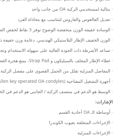
· مثالية لمستخدمي الركبة OA من جانب واحد
· تعديل الفالغوس والفاروس لتتناسب مع محاذاة الفرد
· الوسادة خفيفة الوزن منخفضة الوضوح توفر 3 نقاط لخفض الضغط داخل مفصل الركبة.
· الوزن الخفيف الإطار البلاستيكي الهندسي. دعامة وزن خفيفة
· تساعد الأشرطة ذات الجودة العالية على سهولة الاستخدام وت
· غطاء الإطار المغلف بالسيليكون و Strap Pad، يمنع هجرة العصا.
· المفاصل المنزلية تقلل من الحمل القصوى على مفصل الركبة. 
· أجهزة التشغيل المفتاحية (Allen key operated OA condyles) على الجانبين تلبي مشاكل التشوهات (valgus) و (varus) بواسطة دعامة واحدة.
· الوسط هو الدعم في منتصف الركبة / الجانبي هو الدعم في الخ
الإشارات:
· أوساطة الـ OA أحادية القسم
· الإجراءات المتعلقة بعيوب الكوندرا
· الإجراءات المنزلية