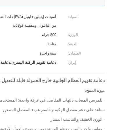
المواد:
أسيتات إيثيلين-ف
من النايلون، ومفصلة فولاذية
الوزن:
800 جرام
العينة:
متاحة
الضمان:
سنة واحدة
دعامة تقويم الركبة اليسرى,دعامة ت
إبراز:
دعامة تقويم العظام الجانبية خارج الحمولة قابلة للتعديل دعامة الركبة 
ميزة المنتج:
· للمريض المصاب بالتهاب المفاصل في غرفة واحدة؛ المستخدمي
تساعد على دعم مفصل الركبة وتقاسم عبء المفصل المتضرر
· الوزن الخفيف والتناسب الممتاز
· مقاس واحد يناسب معظم المستخدمين ويسمح بالعمل الإرغون