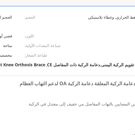
اينيل (EVA) ذات الضغط الحراري، وغطاء بلاستيكي
الحجم:
الحجم ال
اللون:
فضي أو 
صناعة المعدات الأولية:
متاحة
طباعة الشعار:
مخصصة
قويم الركبة اليمنى,دعامة الركبة ذات المفاصل CE
t Knee Orthosis Brace
,
المعلقة دعامة الركبة OA لدعم التهاب العظام
ن المصابين بالتهاب المفاصل من خفيف إلى معتدل في الركبة
ي