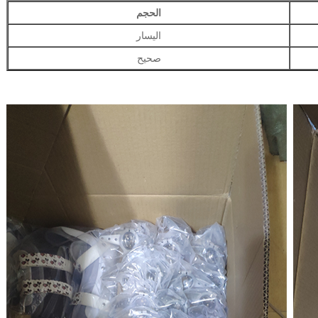
الحجم
اليسار
صحيح