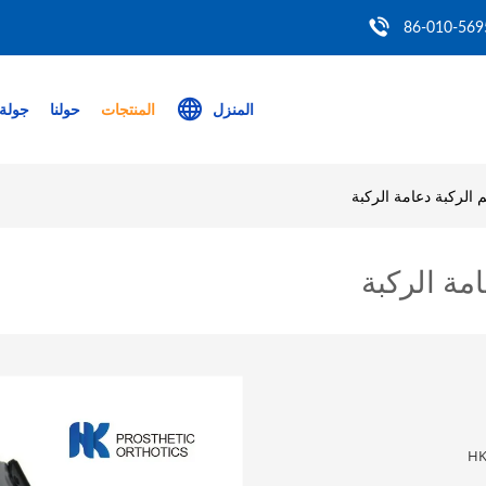
86-010-569
المنزل
المنتجات
حولنا
جولة 
 الركبة دعامة الركبة
مة الركبة
HK