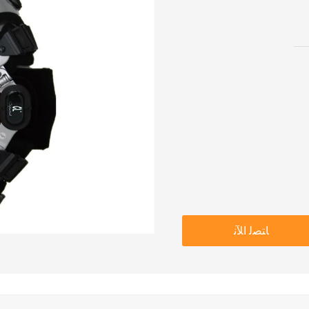
ﺎﺘﺼﻟ ﺍﻶﻧ