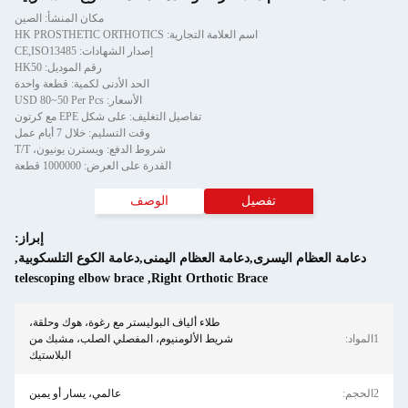
مكان المنشأ: الصين
اسم العلامة التجارية: HK PROSTHETIC ORTHOTICS
إصدار الشهادات: CE,ISO13485
رقم الموديل: HK50
الحد الأدنى لكمية: قطعة واحدة
الأسعار: USD 80~50 Per Pcs
تفاصيل التغليف: على شكل EPE مع كرتون
وقت التسليم: خلال 7 أيام عمل
شروط الدفع: ويسترن يونيون، T/T
القدرة على العرض: 1000000 قطعة
تفصيل
الوصف
إبراز:
دعامة العظام اليسرى,دعامة العظام اليمنى,دعامة الكوع التلسكوبية
,
telescoping elbow brace
,
Right Orthotic Brace
طلاء ألياف البوليستر مع رغوة، هوك وحلقة،
1المواد:
شريط الألومنيوم، المفصلي الصلب، مشبك من
البلاستيك
2الحجم:
عالمي، يسار أو يمين