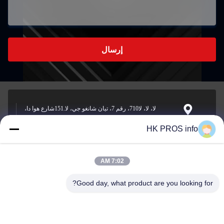
إرسال
لا، لا، لا710، رقم 7، تيان شانغو جي، لا.151شارع هوا دا،
منطقة التنمية الاقتصادية يانجياو، سانهي، مقاطعة
العنوان
HK PROS info
7:02 AM
info@chppros.com
البريد
Good day, what product are you looking for?
الإلكتروني