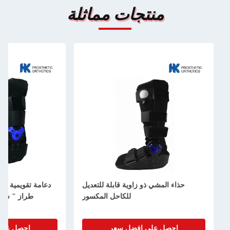
منتجات مماثلة
حذاء المشي ذو زاوية قابلة للتعديل
دعامة تقويمية سو
للكاحل المكسور
طراز " سي 
احصل على افضل سعر
احصل على