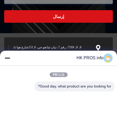
إرسال
لا، لا، لا710، رقم 7، تيان شانغو جي، لا.151شارع هوا دا،
منطقة التنمية الاقتصادية يانجياو، سانهي، مقاطعة
العنوان
HK PROS info
1:11 PM
info@chppros.com
البريد
Good day, what product are you looking for?
الإلكتروني
0086-10-56955594