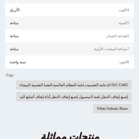
4اللون:
الأزرق
5العينة:
متاحة
6طباعة الشعار:
متاحة
7صناعة المعدات الأولية:
متاحة
8العوز:
سنة واحدة
Tags:
ISO 13485 الدعامة العصبية,دعامة العظام العالمية,العصا العصبية البيضاء
إصبع إيقاف التنقل,لعبة البيسبول إصبع إيقاف التنقل,أداة إيقاف أصابع اليد
White Orthotic Brace
منتجات مماثلة