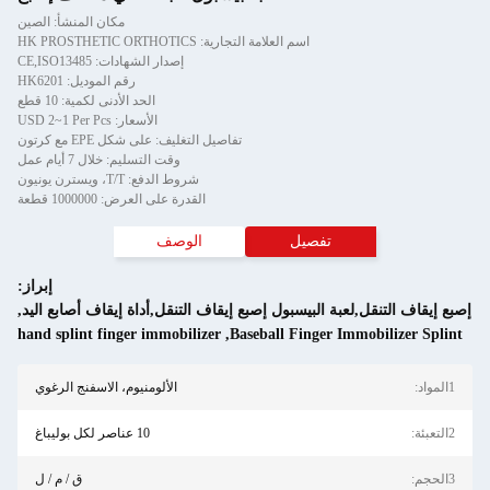
مكان المنشأ: الصين
اسم العلامة التجارية: HK PROSTHETIC ORTHOTICS
إصدار الشهادات: CE,ISO13485
رقم الموديل: HK6201
الحد الأدنى لكمية: 10 قطع
الأسعار: USD 2~1 Per Pcs
تفاصيل التغليف: على شكل EPE مع كرتون
وقت التسليم: خلال 7 أيام عمل
شروط الدفع: T/T، ويسترن يونيون
القدرة على العرض: 1000000 قطعة
تفصيل
الوصف
إبراز:
إصبع إيقاف التنقل,لعبة البيسبول إصبع إيقاف التنقل,أداة إيقاف أصابع اليد
,
hand splint finger immobilizer
,
Baseball Finger Immobilizer Splint
1المواد:
الألومنيوم، الاسفنج الرغوي
2التعبئة:
10 عناصر لكل بوليباغ
3الحجم:
ق / م / ل