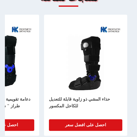
حذاء المشي ذو زاوية قابلة للتعديل
دعامة تقويمية سو
للكاحل المكسور
طراز " سي 
احصل على افضل سعر
احصل على