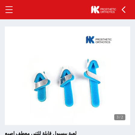
3
/
2
لعبة بيسبول قابلة للثني معطف إصبع