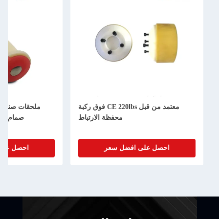
معتمد من قبل CE 220lbs فوق ركبة
ملحقات صناعية من المطاط ا
محفظة الارتباط
صمام بلاستيكي للمقب
احصل على افضل سعر
احصل على افضل سعر