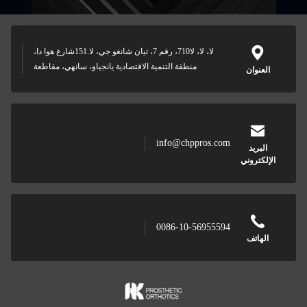
لا، لا، لا710، رقم 7، تيان شانغو جي، لا.151شارع هوا دا،
منطقة التنمية الاقتصادية يانجياو، سانهي، مقاطعة
ان
info@chppros.com
د
وني
0086-10-56955594
ف