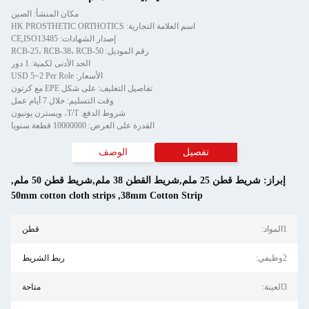
مكان المنشأ: الصين
اسم العلامة التجارية: HK PROSTHETIC ORTHOTICS
إصدار الشهادات: CE,ISO13485
رقم الموديل: RCB-25، RCB-38، RCB-50
الحد الأدنى لكمية: 1 دور
الأسعار: USD 5~2 Per Role
تفاصيل التغليف: على شكل EPE مع كرتون
وقت التسليم: خلال 7 أيام عمل
شروط الدفع: T/T، ويسترن يونيون
القدرة على العرض: 10000000 قطعة سنويا
تفصيل
الوصف
طن 25 ملم,شريط القطن 38 ملم,شريط قطن 50 ملم
,
50mm cotton cloth strips
,
38mm Cotton Strip
قطن
ربط الشريط
متاحة