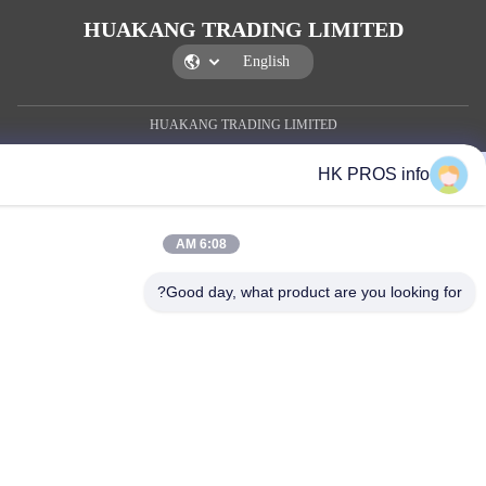
HUAKANG TRADING LIMITE
HUAKANG TRADING LIMITED
HK PROS 
6:08 AM
Good day, what product are you loo