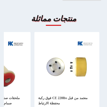
منتجات مماثلة
معتمد من قبل CE 220lbs فوق ركبة
ملحقات صناعية من المطاط ا
محفظة الارتباط
صمام بلاستيكي للمقب