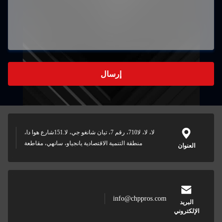
إرسال
لا، لا، لا710، رقم 7، تيان شانغو جي، لا.151شارع هوا دا،
منطقة التنمية الاقتصادية يانجياو، سانهي، مقاطعة
ان
info@chppros.com
د
وني