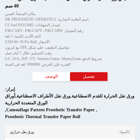
40 سم
مكان المنشأ: الصين
اسم العلامة التجارية: HK PROSTHETIC ORTHOTICS
إصدار الشهادات: CE And ISO13485
رقم الموديل: P40-CABY، P40-CAPY، P40-CARW
الحد الأدنى لكمية: 1 لفة
الأسعار: USD 60~30 Per Roll
تفاصيل التغليف: على شكل EPE مع كرتون
وقت التسليم: خلال 7 أيام عمل
شروط الدفع: L/C، D/A، D/P، T/T، Western Union، MoneyGram
القدرة على العرض: 1000000 لفة في السنة
تفصيل
الوصف
إبراز:
حرارة للقدم الاصطناعية,ورق نقل الأطراف الاصطناعية,أوراق
الورق المتعددة الحرارية
,
Camouflage Pattern Prosthetic Transfer Paper
,
Prosthetic Thermal Transfer Paper Roll
ورق نقل حراري