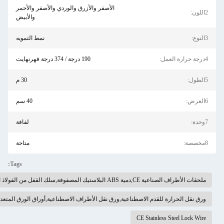
الأصفر والأزرق والوردي والأصفر والأحمر
والأبيض
نمط التمويه
190 درجة / 374 درجة فهرنهايت
30 م
40 سم
لفافة
متاحة
Tags:
ية ABS البلاستيك المصفوفة,سلك القفل من الفولاذ المقاوم للصدأ
لحرارة للقدم الاصطناعية,ورق نقل الأطراف الاصطناعية,أوراق الورق المتعددة الحرارية
CE Stainless Steel 