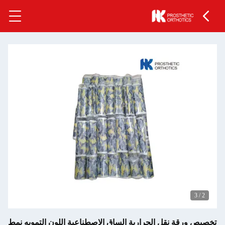
ة نقل الحرارية الساق الاصطناعية اللون التمويه نمط