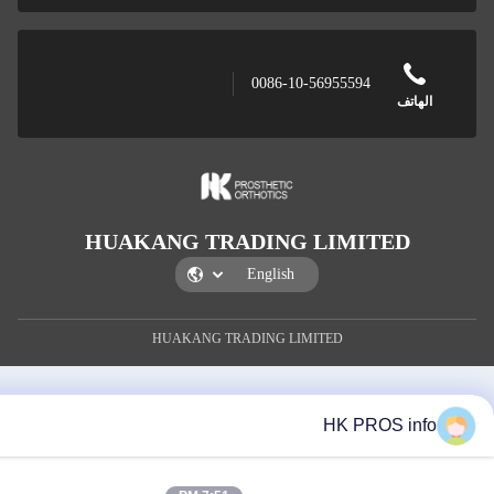
0086-10-56955594
ف
HUAKANG TRADING LIMITE
HUAKANG TRADING LIMITED
HK PROS 