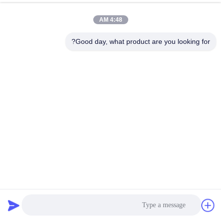
4:48 AM
Good day, what product are you looking for?
طول محول الصرح للطرف السفلي قابل للتعديل لأدوات تركيب
الأطراف الاصطناعية 30 مم
المكونات التعويضية للطرف السفلي
2024-04-23
18 وجهات النظر