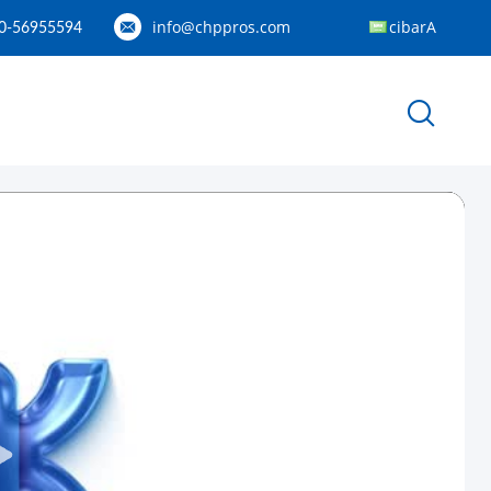
info@chppros.com
Arabic
0-56955594