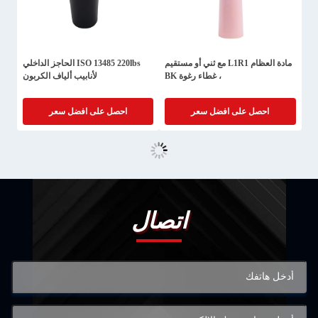
مادة العظام L1R1 مع ثني أو مستقيم
ISO 13485 220lbs الحاجز الداخلي
، غطاء رغوة BK
لأنابيب ألياف الكربون
احصل على افضل سعر
احصل على افضل سعر
اتصال