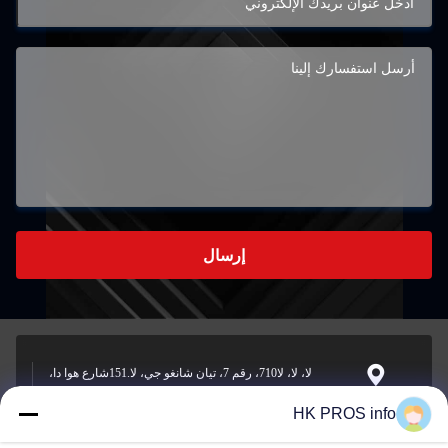
إرسال
لا، لا، لا710، رقم 7، تيان شانغو جي، لا.151شارع هوا دا،
منطقة التنمية الاقتصادية يانجياو، سانهي، مقاطعة
العنوان
HK PROS info