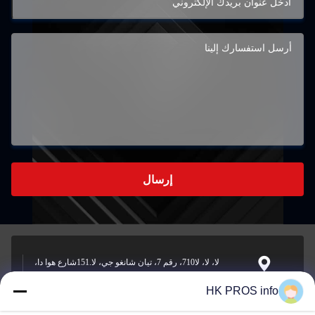
إرسال
لا، لا، لا710، رقم 7، تيان شانغو جي، لا.151شارع هوا دا،
منطقة التنمية الاقتصادية يانجياو، سانهي، مقاطعة
العنوان
HK PROS info