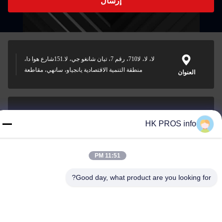
إرسال
لا، لا، لا710، رقم 7، تيان شانغو جي، لا.151شارع هوا دا،
منطقة التنمية الاقتصادية يانجياو، سانهي، مقاطعة
العنوان
HK PROS info
info@chppros.com
البريد
الإلكتروني
11:51 PM
Good day, what product are you looking for?
0086-10-56955594
الهاتف