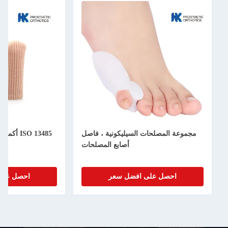
مجموعة المصلحات السيليكونية ، فاصل
ISO 13485 أك
أصابع المصلحات
احصل على افضل سعر
احصل على ا