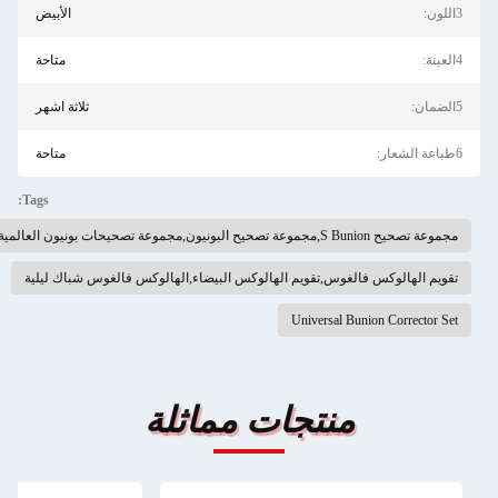
3اللون:
الأبيض
4العينة:
متاحة
5الضمان:
ثلاثة اشهر
6طباعة الشعار:
متاحة
Tags:
مجموعة تصحيح S Bunion,مجموعة تصحيح البونيون,مجموعة تصحيحات بونيون العالمية
تقويم الهالوكس فالغوس,تقويم الهالوكس البيضاء,الهالوكس فالغوس شباك ليلية
Universal Bunion Corrector Set
منتجات مماثلة