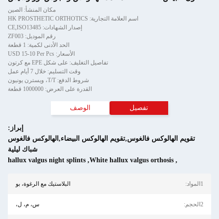
مكان المنشأ: الصين
اسم العلامة التجارية: HK PROSTHETIC ORTHOTICS
إصدار الشهادات: CE,ISO13485
رقم الموديل: ZF003
الحد الأدنى لكمية: 1 قطعة
الأسعار: USD 15-10 Per Pcs
تفاصيل التغليف: على شكل EPE مع كرتون
وقت التسليم: خلال 7 أيام عمل
شروط الدفع: T/T، ويسترن يونيون
القدرة على العرض: 1000000 قطعة
تفصيل
الوصف
إبراز:
تقويم الهالوكس فالغوس,تقويم الهالوكس البيضاء,الهالوكس فالغوس
شباك ليلية
hallux valgus night splints
,
White hallux valgus orthosis
,
1المواد:
البلاستيك مع الرغوة، بو
2الحجم:
س، م، ل،