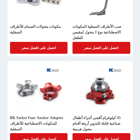
صب الأطراف السفلية المكونات
مكونات محولات الصمام للأطراف
الاصطناعية نوع J محول لمقبس
السفلية
للطفل
احصل على افضل سعر
احصل على افضل سعر
45 كيلوغرام أقصى أجزاء أطفال
BK Socket Four Anchor Adapter
صناعية قابلة للتدوير أربعة أقدام
للمكونات الاصطناعية للأطراف
محول هرمية
السفلية
احصل على افضل سعر
احصل على افضل سعر