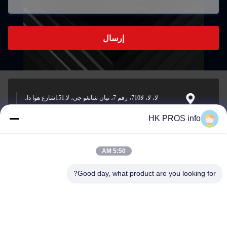
إرسال
لا، لا، لا710، رقم 7، تيان شانغو جي، لا.151شارع هوا دا،
منطقة التنمية الاقتصادية يانجياو، سانهي، مقاطعة
العنوان
HK PROS info
5:50 AM
info@chppros.com
البريد
Good day, what product are you looking for?
الإلكتروني