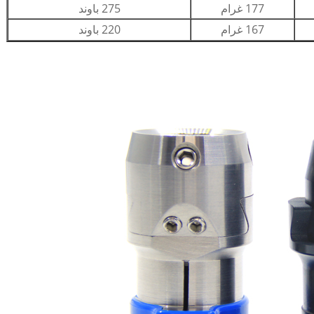
177 غرام
275 باوند
167 غرام
220 باوند