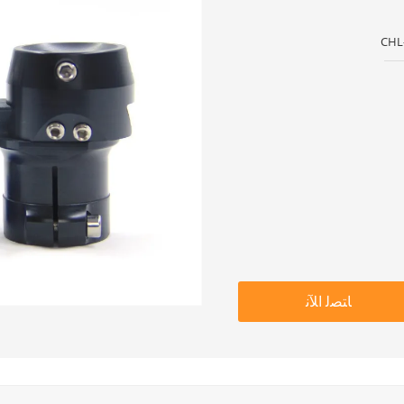
CHL-
ﺎﺘﺼﻟ ﺍﻶﻧ