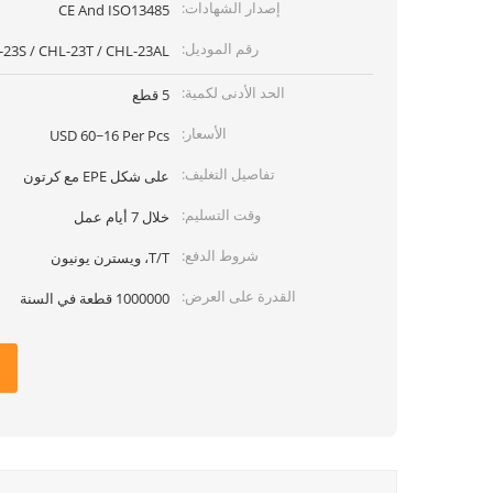
إصدار الشهادات:
CE And ISO13485
رقم الموديل:
23S / CHL-23T / CHL-23AL
الحد الأدنى لكمية:
5 قطع
الأسعار:
USD 60~16 Per Pcs
تفاصيل التغليف:
على شكل EPE مع كرتون
وقت التسليم:
خلال 7 أيام عمل
شروط الدفع:
T/T، ويسترن يونيون
القدرة على العرض:
1000000 قطعة في السنة