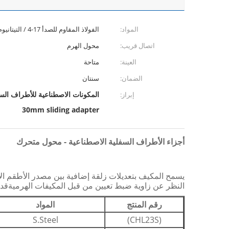
المواد:
الفولاذ المقاوم للصدأ 17-4 / التيتانيوم GR5 / الألومنيوم 7075
اتصال قريب:
محول الهرم
العينة:
متاحة
الضمان:
سنتان
المكونات الاصطناعية للأطراف السفلية من الألومنيوم,100 كيلوغرام مكو
إبراز:
30mm sliding adapter
أجزاء الأطراف السفلية الاصطناعية - محول متحرك
يسمح المكيف بتعديلات زلقة إضافية بين مصدر الأطقم الاص
النظر عن زاوية ضبط تعيين من قبل المكيفات الهرميةقد يت
رقم المنتج
المواد
S.Steel
(CHL23S)