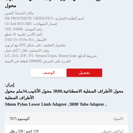
محول
مكان المنشأ: الصين
تجارية: HK PROSTHETIC ORTHOTICS
إصدار الشهادات: CE And ISO13485
رقم الموديل: CHL-N440S
الحد الأدنى لكمية: 10 قطع
الأسعار: USD 35~19 Per Pcs
تفاصيل التغليف: على شكل EPE مع كرتون
وقت التسليم: خلال 7 أيام عمل
القدرة على العرض: 1000000 قطعة في السنة
الوصف
إبراز:
محول الأطراف السفلية الاصطناعية,3R80 محول الأنابيب,34ملم محول
الأطراف السفلية
34mm Pylon Lower Limb Adapter
,
3R
ألومنيوم 7075
150 كجم / 330 رطل