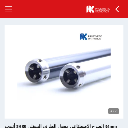
34mm الصرح الاصطناعي محول الطرف السفلي 3R80 أنبوب