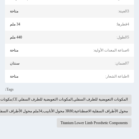
متاحة
34 ملم
440 ملم
متاحة
سنتان
متاحة
Tags:
ة للطرف السفلي CE,مكونات التيتانيوم السفلية للطرف الاصطناعي
السفلية
Titanium L