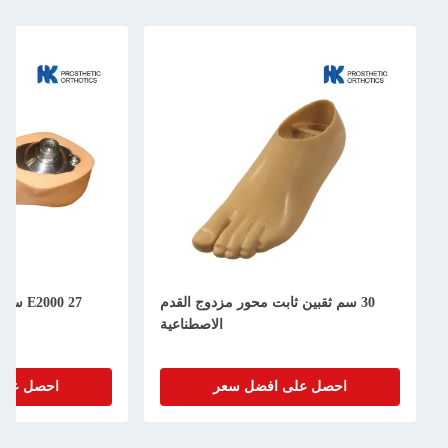
30 سم ثقبين ثابت محور مزدوج القدم
000 27
الاصطناعية
احصل على افضل سعر
احصل على