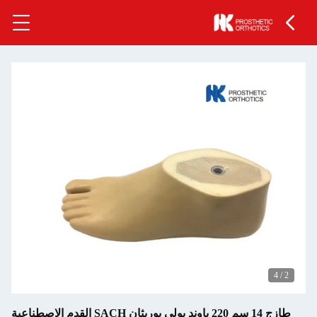
4
/
2
طازج 14 سم 220 باوند بولي يوريثان SACH القدم الاصطناعية