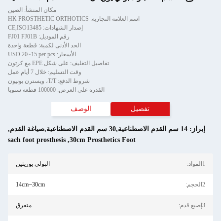
مكان المنشأ: الصين
اسم العلامة التجارية: HK PROSTHETIC ORTHOTICS
إصدار الشهادات: CE,ISO13485
رقم الموديل: FJ01 FJ01B
الحد الأدنى لكمية: قطعة واحدة
الأسعار: USD 20~15 per pcs
تفاصيل التغليف: على شكل EPE مع كرتون
وقت التسليم: خلال 7 أيام عمل
شروط الدفع: T/T، ويسترن يونيون
القدرة على العرض: 100000 قطعة سنويا
تفصيل
الوصف
إبراز:
14 سم القدم الاصطناعية,30 سم القدم الاصطناعية,صياغة القدم
,
sach foot prosthesis
,
30cm Prosthetics Foot
1المواد:
البولي يوريثين
2الحجم:
14cm~30cm
3إصبع قدم:
متفرق