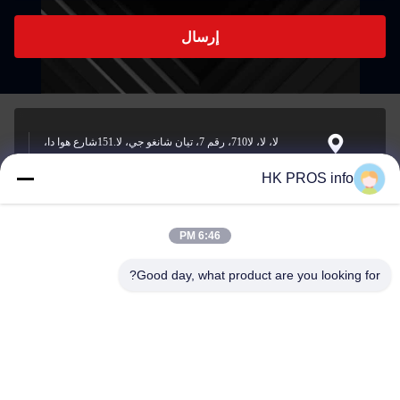
إرسال
لا، لا، لا710، رقم 7، تيان شانغو جي، لا.151شارع هوا دا،
منطقة التنمية الاقتصادية يانجياو، سانهي، مقاطعة
العنوان
HK PROS info
6:46 PM
info@chppros.com
البريد
Good day, what product are you looking for?
الإلكتروني
0086-10-56955594
الهاتف