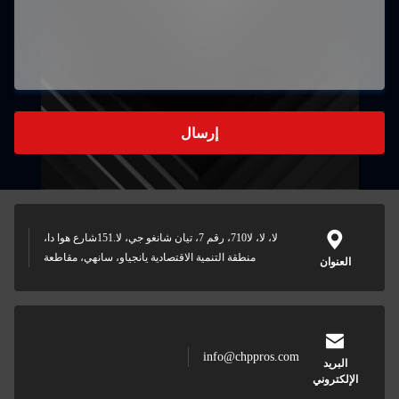
إرسال
لا، لا، لا710، رقم 7، تيان شانغو جي، لا.151شارع هوا دا،
لتنمية الاقتصادية يانجياو، سانهي، مقاطعة
inf