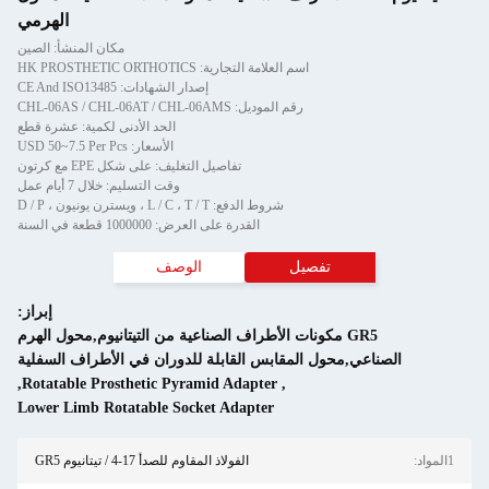
الهرمي
مكان المنشأ: الصين
تجارية: HK PROSTHETIC ORTHOTICS
إصدار الشهادات: CE And ISO13485
CHL-06AS / CHL-06AT / CHL-
الحد الأدنى لكمية: عشرة قطع
الأسعار: USD 50~7.5 Per Pcs
تفاصيل التغليف: على شكل EPE مع كرتون
وقت التسليم: خلال 7 أيام عمل
لدفع: L / C ، T / T ، ويسترن يونيون ، D / P
القدرة على العرض: 1000000 قطعة في السنة
الوصف
إبراز:
لأطراف الصناعية من التيتانيوم,محول الهرم
س القابلة للدوران في الأطراف السفلية
,
Rotatable Prosthetic Pyramid Adapte
Lower Limb Rotatable Socket Adapter
الفولاذ المقاوم للصدأ 17-4 / تيتانيوم GR5