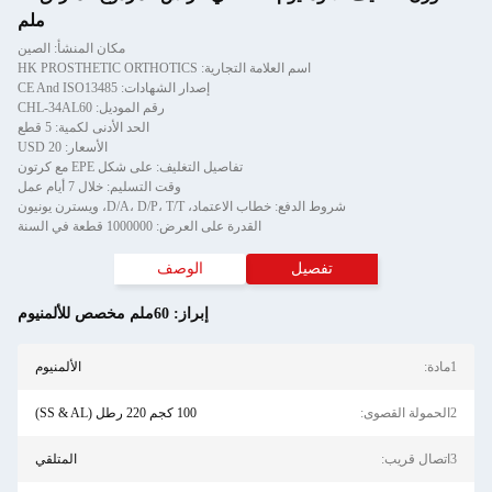
ملم
مكان المنشأ: الصين
تجارية: HK PROSTHETIC ORTHOTICS
إصدار الشهادات: CE And ISO13485
رقم الموديل: CHL-34AL60
الحد الأدنى لكمية: 5 قطع
الأسعار: USD 20
تفاصيل التغليف: على شكل EPE مع كرتون
وقت التسليم: خلال 7 أيام عمل
د، D/A، D/P، T/T، ويسترن يونيون
القدرة على العرض: 1000000 قطعة في السنة
الوصف
إبراز:
60ملم مخصص للألمنيوم
الألمنيوم
100 كجم 220 رطل (SS & AL)
المتلقي