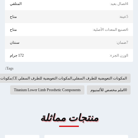
المتلقي
متاح
متاح
سنتان
172 جرام
Tags:
ة للطرف السفلي CE,مكونات التيتانيوم السفلية للطرف الاصطناعي
Titanium Lower Limb Prosthetic Componen
ت مماثلة