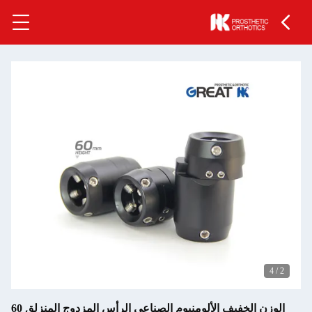
الوزن الخفيف الألومنيوم الصناعي الرأس المزدوج المنزلق 60