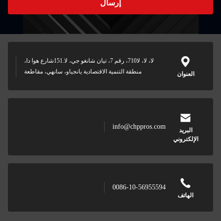
إرسال
لا، لا، لا710، رقم 7، تيان شانغو جي، لا.151شارع هوا دا،
لتنمية الاقتصادية يانجياو، سانهي، مقاطعة
inf
008