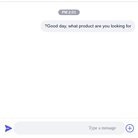
2:01 PM
Good day, what product are you looking for?
محول الهرم المزدوج للأطفال من الفولاذ المقاوم للصدأ لحمل
أقصى 45 كجم 99 رطلاً
صناعة الأطراف الاصطناعية للأطفال
2023-10-07
5 وجهات النظر