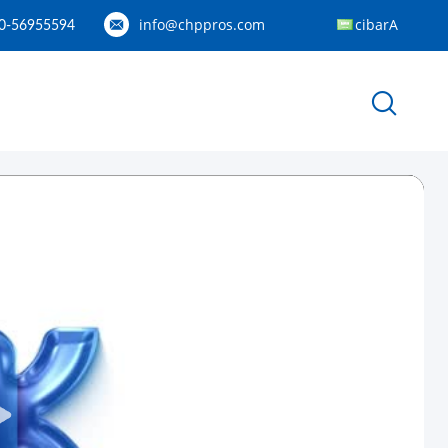
info@chppros.com
Arabic
0-56955594