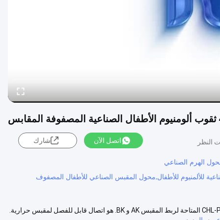
 المقابس
اتصل الآن
شارك
4 ثقوب ألومنيوم الأطفال الصناعية المصفوفة محول المقبس · المكيف CHL-P17AL المتاحة لربط المقبس AK و BK. هو اتصال قابل للفصل لمقبس حرارية.
رض المزيد